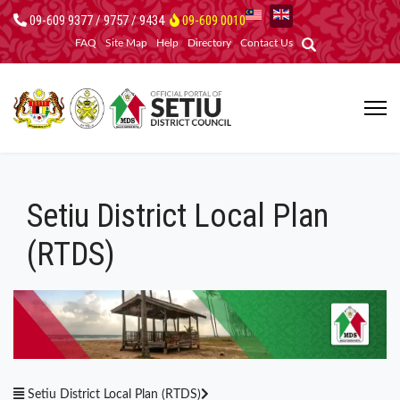
09-609 9377 / 9757 / 9434
09-609 0010
FAQ
Site Map
Help
Directory
Contact Us
Setiu District Local Plan
(RTDS)
Setiu District Local Plan (RTDS)