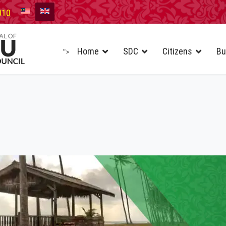
010
Home
SDC
Citizens
Bu
">