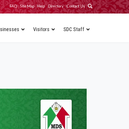
FAQ
Site Map
Help
Directory
Contact Us
sinesses
Visitors
SDC Staff