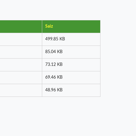
Saiz
499.85 KB
85.04 KB
73.12 KB
69.46 KB
48.96 KB