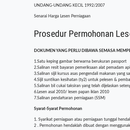
UNDANG-UNDANG KECIL 1992/2007
Senarai Harga Lesen Perniagaan
Prosedur Permohonan Les
DOKUMEN YANG PERLU DIBAWA SEMASA MEMPE
1.Satu keping gambar berwarna berukuran passport
2.Salinan resit bayaran pemeriksaan alat pemadam ap
3.Salinan sijil kursus asas pengendali makanan yang
4.Sijil suntikan kesihatan (ty2) untuk pelesen & p
5.Salinan bil cukai taksiran yang telah dijelaskan set
6.Lesen asal 2010/ lesen papan iklan 2010
7.Salinan pendaftaran perniagaan (SSM)
Syarat-Syarat Permohonan
1. Syarikat perniagaan atau perniagaan tunggal hend
2 . Permohonan hendaklah dibuat dengan menggun