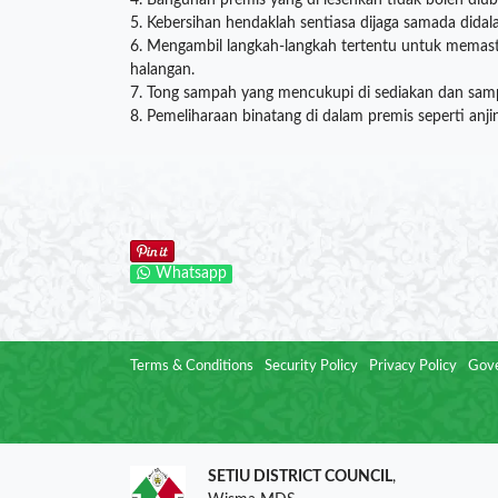
4. Bangunan premis yang di lesenkan tidak boleh diu
5. Kebersihan hendaklah sentiasa dijaga samada didal
6. Mengambil langkah-langkah tertentu untuk memast
halangan.
7. Tong sampah yang mencukupi di sediakan dan samp
8. Pemeliharaan binatang di dalam premis seperti anji
Whatsapp
Terms & Conditions
Security Policy
Privacy Policy
Gove
SETIU DISTRICT COUNCIL
,