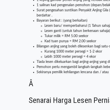
1 keping gambar penuh anjing yang hendak dile
1 salinan kad pengenalan pemohon (depan/bela
Surat pengesahan suntikan Penyakit Anjing Gil
berdaftar .
Bayaran berikut : (yang berkaitan)
Lesen baru/ memperbaharui (1 Tahun sahaj
Lesen ganti (untuk tahun berkenaan sahaja
Tukar milik = RM 5.00 seekor
Kad tuan punya = RM 2.00 seekor
Bilangan anjing yang boleh dilesenkan bagi satu-
Kurang 1000 meter persegi = 1-2 ekor
Lebih 1000 meter persegi = 4 ekor
Tiada lesen dikeluarkan bagi anjing-anjing yang
Pemohon perlu mengambil langkah-langkah keber
Sekiranya pemilik kehilangan lencana dan / ata
Â
Senarai Harga Lesen Pern