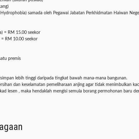
senkan (ukuran poskad)
kang)
a (Hydrophobia) samada oleh Pegawai Jabatan Perkhidmatan Haiwan Nege
a) = RM 15.00 seekor
) = RM 10.00 seekor
satu premis
 disimpan lebih tinggi daripada tingkat bawah mana-mana bangunan.
sihan dan keselamatan pemeliharaan anjing agar tidak menimbulkan ka
u kad lesen , maka hendaklah mengisi semula borang permohonan baru deng
iagaan