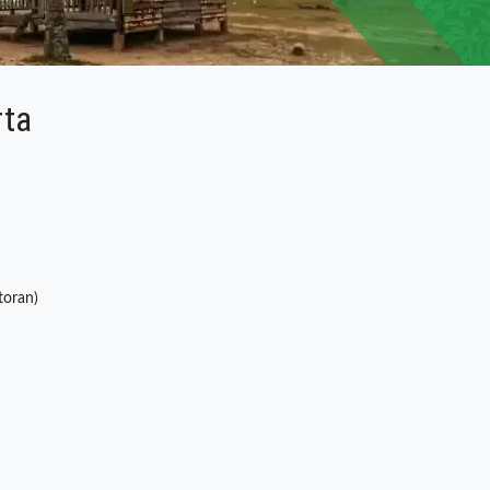
rta
toran)
n