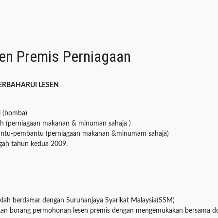
en Premis Perniagaan
RBAHARUI LESEN
i (bomba)
 sah (perniagaan makanan & minuman sahaja )
embantu-pembantu (perniagaan makanan &minumam sahaja)
engah tahun kedua 2009.
aklah berdaftar dengan Suruhanjaya Syarikat Malaysia(SSM)
akan borang permohonan lesen premis dengan mengemukakan bersama 