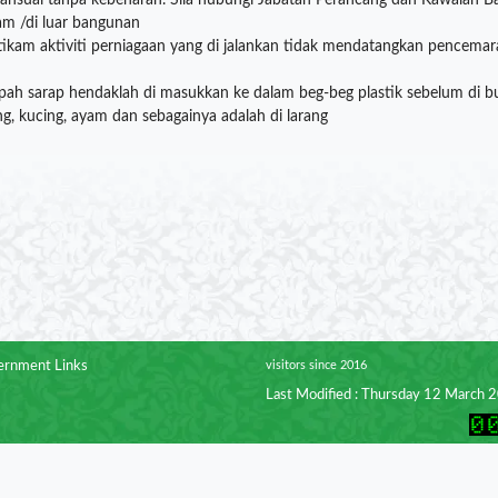
bahsuai tanpa kebenaran. Sila hubungi Jabatan Perancang dan Kawalan B
am /di luar bangunan
ikam aktiviti perniagaan yang di jalankan tidak mendatangkan pencemar
ah sarap hendaklah di masukkan ke dalam beg-beg plastik sebelum di b
ng, kucing, ayam dan sebagainya adalah di larang
rnment Links
visitors since 2016
Last Modified : Thursday 12 March 