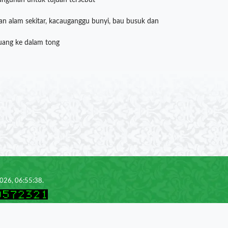
angunan untuk tujuan tersebut
an alam sekitar, kacauganggu bunyi, bau busuk dan
uang ke dalam tong
2026, 06:55:38.