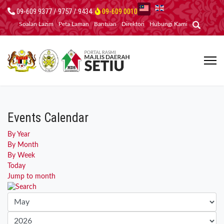
09-609 9377 / 9757 / 9434
09-609 0010
Soalan Lazim
Peta Laman
Bantuan
Direktori
Hubungi Kami
Events Calendar
By Year
By Month
By Week
Today
Jump to month