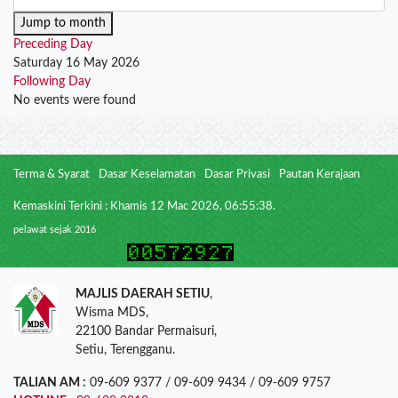
Jump to month
Preceding Day
Saturday 16 May 2026
Following Day
No events were found
Terma & Syarat
Dasar Keselamatan
Dasar Privasi
Pautan Kerajaan
Kemaskini Terkini : Khamis 12 Mac 2026, 06:55:38.
pelawat sejak 2016
MAJLIS DAERAH SETIU
,
Wisma MDS,
22100 Bandar Permaisuri,
Setiu, Terengganu.
TALIAN AM :
09-609 9377 / 09-609 9434 / 09-609 9757