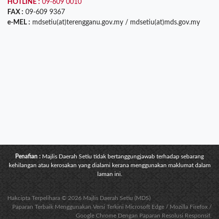
HOTLINE :
09-609 0010
FAX :
09-609 9367
e-MEL :
mdsetiu(at)terengganu.gov.my / mdsetiu(at)mds.gov.my
Penafian :
Majlis Daerah Setiu tidak bertanggungjawab terhadap sebarang
kehilangan atau kerosakan yang dialami kerana menggunakan maklumat dalam
laman ini.
Hakcipta Terpelihara © 2026 Majlis Daerah Setiu (MDS)
Paparan Terbaik Menggunakan Versi Terkini Microsoft Edge / Mozilla Firefox /
Google Chrome Dengan Paparan Resolusi Responsif.