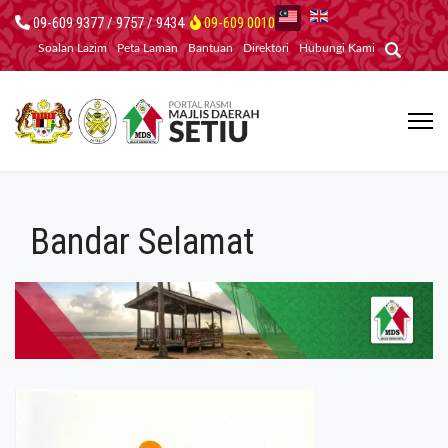
09-609 9377 / 9757 / 9434
09-609 0010
Soalan Lazim
Peta Laman
Bantuan
Direktori
Hubungi Kami
Bandar Selamat