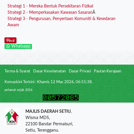
Strategi 1 - Mereka Bentuk Persekitaran Fizikal
Strategi 2 - Memperkasakan Kawasan Sasaran
Â
Strategi 3 - Pengurusan, Penyertaan Komuniti & Kesedaran
Awam
Whatsapp
Terma & Syarat
Dasar Keselamatan
Dasar Privasi
Pautan Kerajaan
Kemaskini Terkini : Khamis 12 Mac 2026, 06:55:38.
pelawat sejak 2016
MAJLIS DAERAH SETIU
,
Wisma MDS,
22100 Bandar Permaisuri,
Setiu, Terengganu.