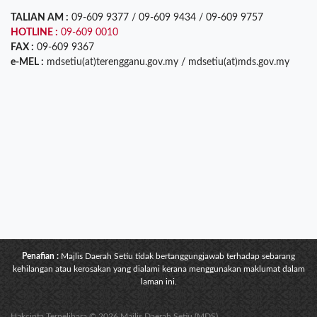
TALIAN AM :
09-609 9377 / 09-609 9434 / 09-609 9757
HOTLINE :
09-609 0010
FAX :
09-609 9367
e-MEL :
mdsetiu(at)terengganu.gov.my / mdsetiu(at)mds.gov.my
Penafian :
Majlis Daerah Setiu tidak bertanggungjawab terhadap sebarang
kehilangan atau kerosakan yang dialami kerana menggunakan maklumat dalam
laman ini.
Hakcipta Terpelihara © 2026 Majlis Daerah Setiu (MDS)