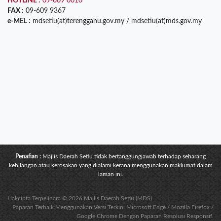
HOTLINE :
09-609 0010
FAX :
09-609 9367
e-MEL :
mdsetiu(at)terengganu.gov.my / mdsetiu(at)mds.gov.my
Penafian :
Majlis Daerah Setiu tidak bertanggungjawab terhadap sebarang
kehilangan atau kerosakan yang dialami kerana menggunakan maklumat dalam
laman ini.
Hakcipta Terpelihara © 2026 Majlis Daerah Setiu (MDS)
Paparan Terbaik Menggunakan Versi Terkini Microsoft Edge / Mozilla Firefox /
Google Chrome Dengan Paparan Resolusi Responsif.