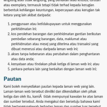
langsung atau tidak langsung, yang berkaitan atau khusus, turutan
atau exemplary, termasuk tetapi tidak terhad kepada kerugian
berbentuk kehilangan keuntungan, kepercayaan atau kerugian tak
ketara yang lain akibat daripada:
penggunaan atau ketidakupayaan untuk menggunakan
perkhidmatan ini;
kos perolehan barangan dan perkhidmatan gantian berikutan
pembelian sebarang barangan, data, maklumat atau
perkhidmatan atau mesej yang diterima atau transaksi yang
dibuat menerusi atau daripada laman web ini;
akses tanpa kebenaran atau perubahan dalam penghantaran
atau data anda;
kenyataan atau tindakan pihak ketiga di laman web ini; atau
perkara-perkara lain yang berkaitan dengan laman web ini;
Pautan
Kami boleh menyediakan pautan kepada laman web yang lain.
Laman-laman web tersebut dimiliki dan dikendalikan oleh pihak
ketiga dan oleh itu, kamiÂ tidak mempunyai kawalan ke atas laman
dan sumber tersebut. Anda mengakui dan bersetuju bahawa kami
tidak bertanggungjawab terhadap laman dan sumber luar tersebut