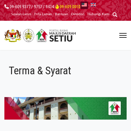
09-609 9377 / 9757 / 9434
09-609 0010
Soalan Lazim
Peta Laman
Bantuan
Direktori
Hubungi Kami
Terma & Syarat