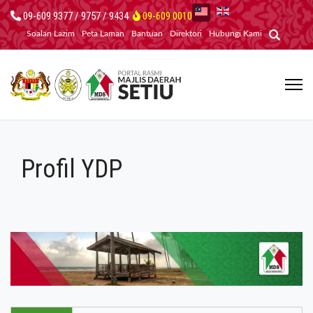
09-609 9377 / 9757 / 9434
09-609 0010
Soalan Lazim
Peta Laman
Bantuan
Direktori
Hubungi Kami
Profil YDP