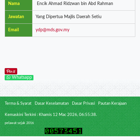
Nama
Encik Ahmad Ridzwan bin Abd Rahman
Jawatan
Yang Dipertua Majlis Daerah Setiu
Email
ydp@mds.gov.my
Whatsapp
Terma & Syarat
Dasar Keselamatan
Dasar Privasi
Pautan Kerajaan
Kemaskini Terkini : Khamis 12 Mac 2026, 06:55:38.
pelawat sejak 2016