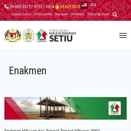
09-609 9377 / 9757 / 9434
09-609 0010
Soalan Lazim
Peta Laman
Bantuan
Direktori
Hubungi Kami
Enakmen