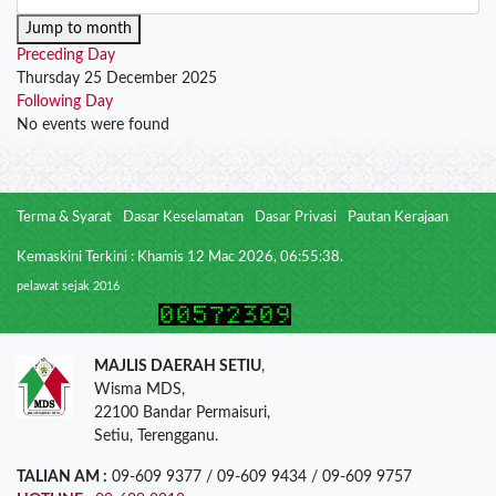
Jump to month
Preceding Day
Thursday 25 December 2025
Following Day
No events were found
Terma & Syarat
Dasar Keselamatan
Dasar Privasi
Pautan Kerajaan
Kemaskini Terkini : Khamis 12 Mac 2026, 06:55:38.
pelawat sejak 2016
MAJLIS DAERAH SETIU
,
Wisma MDS,
22100 Bandar Permaisuri,
Setiu, Terengganu.
TALIAN AM :
09-609 9377 / 09-609 9434 / 09-609 9757