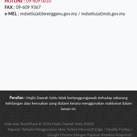
HOTLINE :
09-609 0010
FAX :
09-609 9367
e-MEL :
mdsetiu(at)terengganu.gov.my / mdsetiu(at)mds.gov.my
Penafian :
Majlis Daerah Setiu tidak bertanggungjawab terhadap sebarang
kehilangan atau kerosakan yang dialami kerana menggunakan maklumat dalam
laman ini.
Hakcipta Terpelihara © 2026 Majlis Daerah Setiu (MDS)
Paparan Terbaik Menggunakan Versi Terkini Microsoft Edge / Mozilla Firefox /
Google Chrome Dengan Paparan Resolusi Responsif.