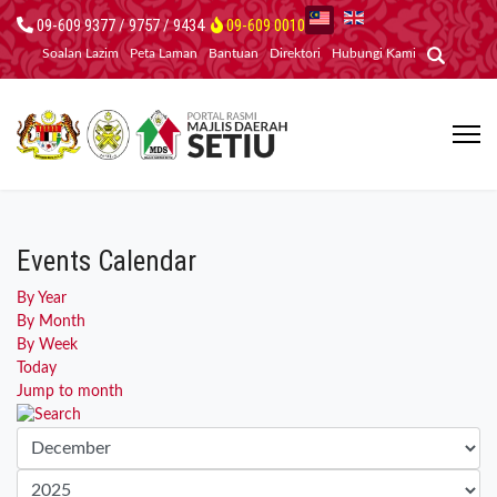
09-609 9377 / 9757 / 9434
09-609 0010
Soalan Lazim
Peta Laman
Bantuan
Direktori
Hubungi Kami
Events Calendar
By Year
By Month
By Week
Today
Jump to month